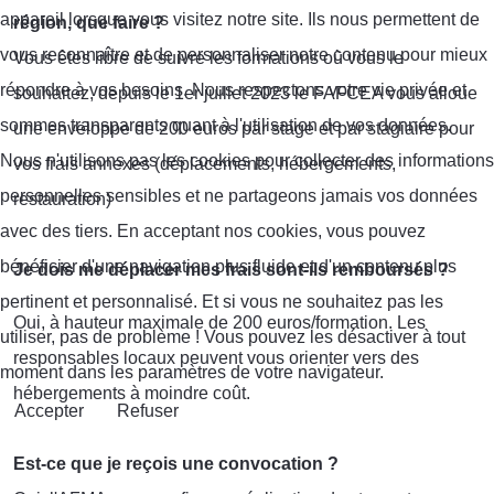
appareil lorsque vous visitez notre site. Ils nous permettent de
région, que faire ?
vous reconnaître et de personnaliser notre contenu pour mieux
Vous êtes libre de suivre les formations où vous le
répondre à vos besoins. Nous respectons votre vie privée et
souhaitez, depuis le 1er juillet 2023 le FAFCEA vous alloue
sommes transparents quant à l'utilisation de vos données.
une enveloppe de 200 euros par stage et par stagiaire pour
Nous n'utilisons pas les cookies pour collecter des informations
vos frais annexes (déplacements, hébergements,
personnelles sensibles et ne partageons jamais vos données
restauration)
avec des tiers. En acceptant nos cookies, vous pouvez
bénéficier d'une navigation plus fluide et d'un contenu plus
Je dois me déplacer mes frais sont-ils remboursés ?
pertinent et personnalisé. Et si vous ne souhaitez pas les
Oui, à hauteur maximale de 200 euros/formation. Les
utiliser, pas de problème ! Vous pouvez les désactiver à tout
responsables locaux peuvent vous orienter vers des
moment dans les paramètres de votre navigateur.
hébergements à moindre coût.
Accepter
Refuser
Est-ce que je reçois une convocation ?