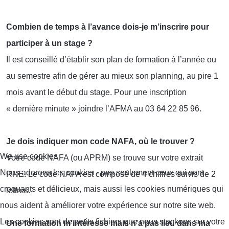
Combien de temps à l’avance dois-je m’inscrire pour
participer à un stage ?
Il est conseillé d’établir son plan de formation à l’année ou
au semestre afin de gérer au mieux son planning, au pire 1
mois avant le début du stage. Pour une inscription
« dernière minute » joindre l’AFMA au 03 64 22 85 96.
Je dois indiquer mon code NAFA, où le trouver ?
We use cookies
Votre code NAFA (ou APRM) se trouve sur votre extrait
Nous adorons les cookies - pas seulement ceux qui sont
RNE. Le code NAFA est composé de 4 chiffres suivis de 2
croquants et délicieux, mais aussi les cookies numériques qui
lettres.
nous aident à améliorer votre expérience sur notre site web.
Les cookies sont de petits fichiers que nous stockons sur votre
Une formation m’intéresse mais n’a pas lieu dans ma