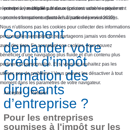
entreprise)
multiplié par deux
(cela est valable uniquement
répondre à vos besoins. Nous respectons votre vie privée et
pour les formations effectuées à partir de janvier 2022).
sommes transparents quant à l'utilisation de vos données.
Nous n'utilisons pas les cookies pour collecter des informations
Comment
personnelles sensibles et ne partageons jamais vos données
demander votre
avec des tiers. En acceptant nos cookies, vous pouvez
bénéficier d'une navigation plus fluide et d'un contenu plus
crédit d’impôt
pertinent et personnalisé. Et si vous ne souhaitez pas les
formation des
utiliser, pas de problème ! Vous pouvez les désactiver à tout
moment dans les paramètres de votre navigateur.
dirigeants
Accepter
Refuser
d’entreprise ?
Pour les entreprises
soumises à l'impôt sur les