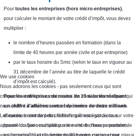
Pour
toutes les entreprises (hors micro-entreprises)
,
pour calculer le montant de votre crédit d’impôt, vous devez
multiplier :
le nombre d’heures passées en formation (dans la
limite de 40 heures par année civile et par entreprise)
par le taux horaire du Smic (selon le taux en vigueur au
31 décembre de l’année au titre de laquelle le crédit
We use cookies
d’impôt est calculé).
Nous adorons les cookies - pas seulement ceux qui sont
Pour les entreprises de moins de 10 salariés réalisant
croquants et délicieux, mais aussi les cookies numériques qui
un chiffre d'affaires annuel de moins de deux millions
nous aident à améliorer votre expérience sur notre site web.
d'euros
, le montant du crédit d'impôt est égal au taux
Les cookies sont de petits fichiers que nous stockons sur votre
horaire du Smic multiplié par le nombre d'heures passées
appareil lorsque vous visitez notre site. Ils nous permettent de
en formation (dans la limite de 40 heures par an et par
vous reconnaître et de personnaliser notre contenu pour mieux